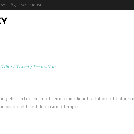
.net
( 646 ) 218-6400
O NAS
UDOGODNIENIA
GALERIA
0 like
Travel
Decoration
 ing elit, sed do eiusmod temp or incididunt ut labore et dolore 
adipiscing elit, sed do eiusmod tempor