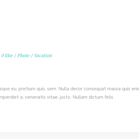
0 like
Photo
Vacation
esque eu, pretium quis, sem. Nulla decor consequat massa quis enim.
imperdiet a, venenatis vitae, justo. Nullam dictum felis