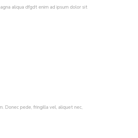
dołu
magna aliqua dfgdt enim ad ipsum dolor sit
aby
zwiększyć
lub
zmniejszyć
głośność.
 Donec pede, fringilla vel, aliquet nec,