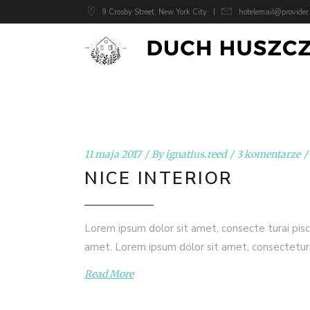
9 Crosby Street, New York City
hotelemail@provider
11 maja 2017
By
ignatius.reed
3 komentarze
NICE INTERIOR
Lorem ipsum dolor sit amet, consecte turai pisc
amet. Lorem ipsum dolor sit amet, consectetur
Read More