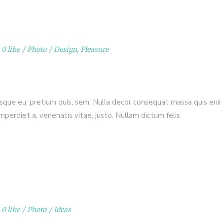
0 like
Photo
Design
,
Pleasure
esque eu, pretium quis, sem. Nulla decor consequat massa quis enim.
imperdiet a, venenatis vitae, justo. Nullam dictum felis
0 like
Photo
Ideas