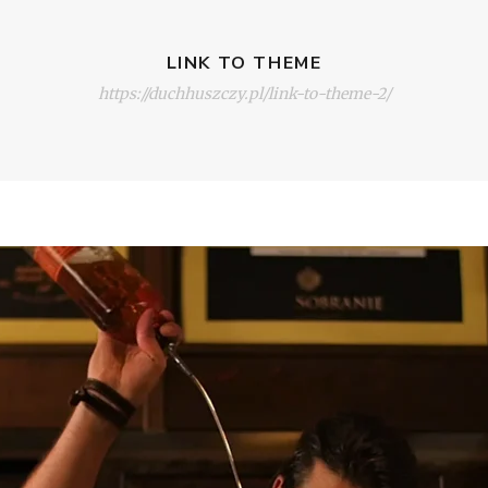
LINK TO THEME
https://duchhuszczy.pl/link-to-theme-2/