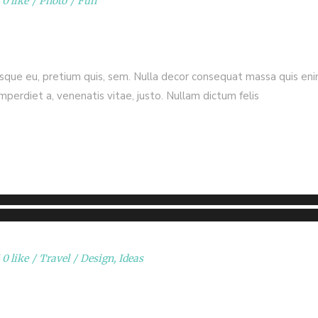
0 like
Photo
Fun
esque eu, pretium quis, sem. Nulla decor consequat massa quis enim.
imperdiet a, venenatis vitae, justo. Nullam dictum felis
0 like
Travel
Design
,
Ideas