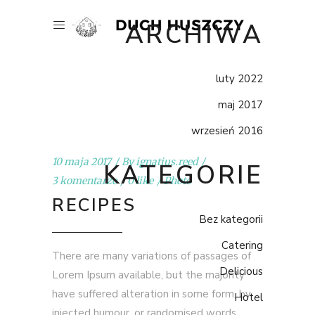
ARCHIWA
luty 2022
maj 2017
wrzesień 2016
10 maja 2017
By
ignatius.reed
KATEGORIE
3 komentarze
0 like
Photo
RECIPES
Bez kategorii
Catering
There are many variations of passages of
Delicious
Lorem Ipsum available, but the majority
have suffered alteration in some form, by
Hotel
injected humour, or randomised words