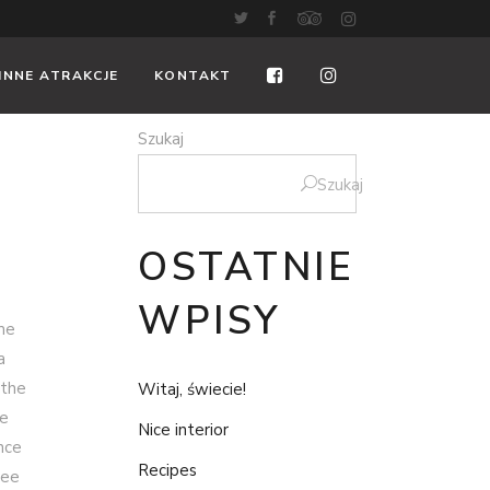
INNE ATRAKCJE
KONTAKT
Szukaj
Szukaj
OSTATNIE
WPISY
ome
a
 the
Witaj, świecie!
ue
Nice interior
nce
Recipes
ree