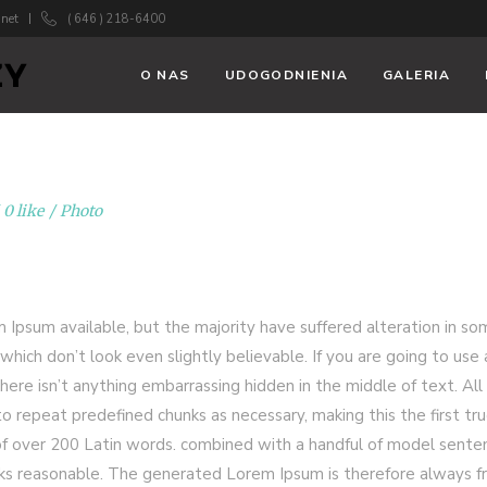
.net
( 646 ) 218-6400
O NAS
UDOGODNIENIA
GALERIA
0 like
Photo
 Ipsum available, but the majority have suffered alteration in s
hich don’t look even slightly believable. If you are going to use 
ere isn’t anything embarrassing hidden in the middle of text. All
 repeat predefined chunks as necessary, making this the first tr
y of over 200 Latin words. combined with a handful of model sente
ks reasonable. The generated Lorem Ipsum is therefore always f