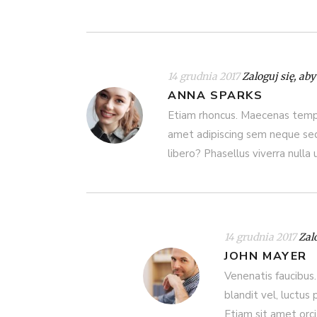
14 grudnia 2017
Zaloguj się, ab
ANNA SPARKS
Etiam rhoncus. Maecenas tempu
amet adipiscing sem neque sed
libero? Phasellus viverra nulla
14 grudnia 2017
Zal
JOHN MAYER
Venenatis faucibus
blandit vel, luctus 
Etiam sit amet orc