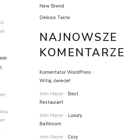
New Brend
Delicius Taste
ed
us.
NAJNOWSZE
KOMENTARZE
 Cum
e,
Komentator WordPress
-
Witaj, świecie!
John Mayer
-
Best
iam
Restaurant
rius
John Mayer
-
Luxury
uer
Bathroom
e
John Mayer
-
Cozy