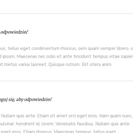
y odpowiedzieć
s, tellus eget condimentum rhoncus, sem quam semper libero, s
 ipsum. Maecenas nec odio et ante tincidunt tempus vitae sapie
 ut metus varius laoreet. Quisque rutrum. Elit utera anim.
oguj się, aby odpowiedzieć
. Nullam quis ante. Etiam sit amet orci eget eros. Nam quam nunc,
pulvinar, hendrerit id, lorem. Venenatis faucibus. Nullam quis ante.
i eget eros. Etiam rhoncus. Maecenas tempus, tellus eget