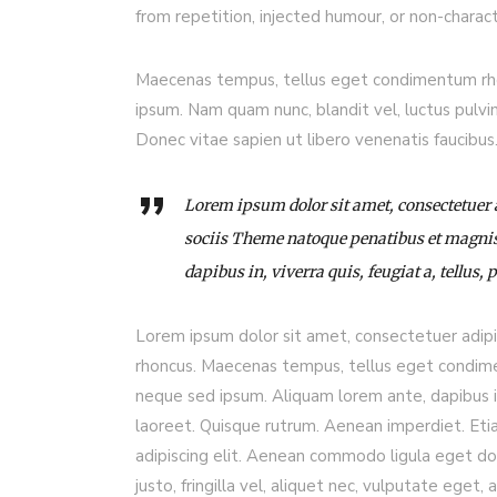
from repetition, injected humour, or non-charact
Maecenas tempus, tellus eget condimentum rho
ipsum. Nam quam nunc, blandit vel, luctus pulvi
Donec vitae sapien ut libero venenatis faucibu
Lorem ipsum dolor sit amet, consectetuer
sociis Theme natoque penatibus et magnis
dapibus in, viverra quis, feugiat a, tellus, 
Lorem ipsum dolor sit amet, consectetuer adip
rhoncus. Maecenas tempus, tellus eget condim
neque sed ipsum. Aliquam lorem ante, dapibus in, 
laoreet. Quisque rutrum. Aenean imperdiet. Etia
adipiscing elit. Aenean commodo ligula eget d
justo, fringilla vel, aliquet nec, vulputate eget, 