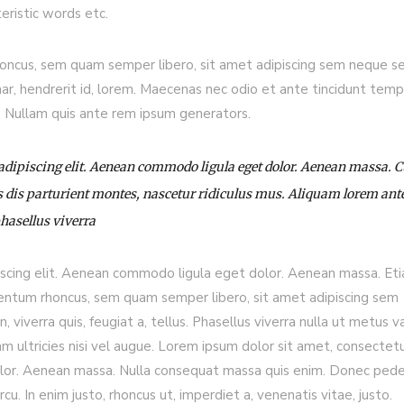
eristic words etc.
ncus, sem quam semper libero, sit amet adipiscing sem neque s
nar, hendrerit id, lorem. Maecenas nec odio et ante tincidunt temp
s. Nullam quis ante rem ipsum generators.
 adipiscing elit. Aenean commodo ligula eget dolor. Aenean massa.
 dis parturient montes, nascetur ridiculus mus. Aliquam lorem ant
phasellus viverra
iscing elit. Aenean commodo ligula eget dolor. Aenean massa. Et
entum rhoncus, sem quam semper libero, sit amet adipiscing sem
viverra quis, feugiat a, tellus. Phasellus viverra nulla ut metus va
m ultricies nisi vel augue. Lorem ipsum dolor sit amet, consectet
olor. Aenean massa. Nulla consequat massa quis enim. Donec ped
arcu. In enim justo, rhoncus ut, imperdiet a, venenatis vitae, justo.