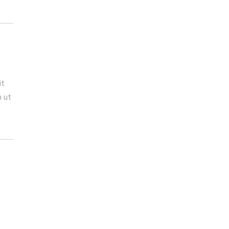
it
n ut