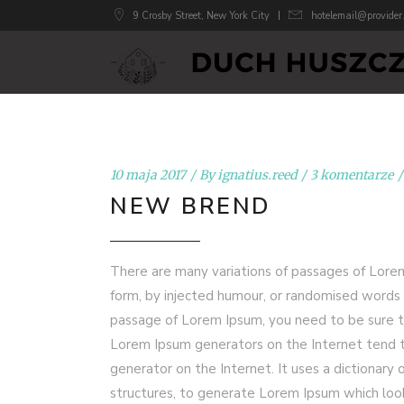
9 Crosby Street, New York City
hotelemail@provider
10 maja 2017
By
ignatius.reed
3 komentarze
NEW BREND
There are many variations of passages of Lorem
form, by injected humour, or randomised words w
passage of Lorem Ipsum, you need to be sure th
Lorem Ipsum generators on the Internet tend to
generator on the Internet. It uses a dictionar
structures, to generate Lorem Ipsum which loo