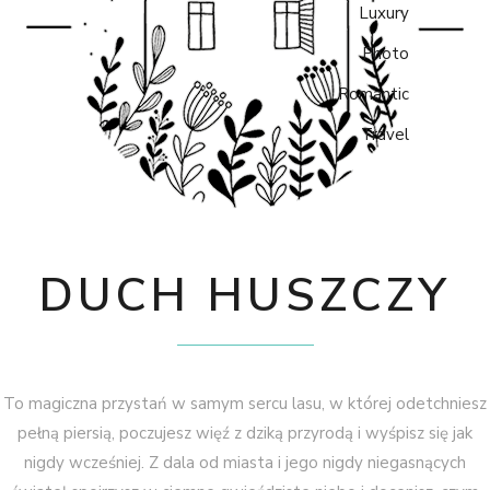
Luxury
Photo
Romantic
Travel
DUCH HUSZCZY
To magiczna przystań w samym sercu lasu, w której odetchniesz
pełną piersią, poczujesz więź z dziką przyrodą i wyśpisz się jak
nigdy wcześniej. Z dala od miasta i jego nigdy niegasnących