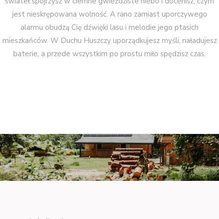
świateł spojrzysz w ciemne gwieździste niebo i docenisz, czym
jest nieskrępowana wolność. A rano zamiast uporczywego
alarmu obudzą Cię dźwięki lasu i melodie jego ptasich
mieszkańców. W Duchu Huszczy uporządkujesz myśli, naładujesz
baterie, a przede wszystkim po prostu miło spędzisz czas.