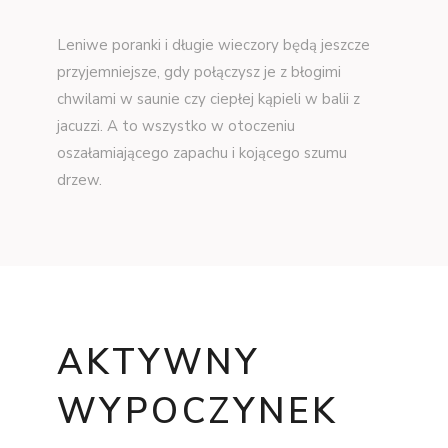
Leniwe poranki i długie wieczory będą jeszcze
przyjemniejsze, gdy połączysz je z błogimi
chwilami w saunie czy ciepłej kąpieli w balii z
jacuzzi. A to wszystko w otoczeniu
oszałamiającego zapachu i kojącego szumu
drzew.
AKTYWNY
WYPOCZYNEK