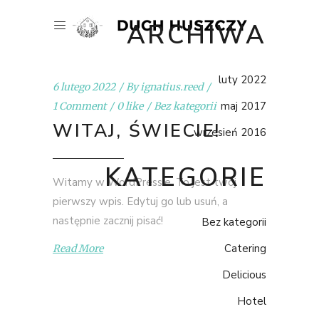
ARCHIWA
luty 2022
6 lutego 2022
By
ignatius.reed
maj 2017
1 Comment
0 like
Bez kategorii
WITAJ, ŚWIECIE!
wrzesień 2016
KATEGORIE
Witamy w WordPressie. To jest twój
pierwszy wpis. Edytuj go lub usuń, a
następnie zacznij pisać!
Bez kategorii
Catering
Read More
Delicious
Hotel