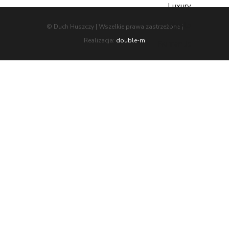
Luxury
Photo
© Duch Huszczy | Wszelkie prawa zastrzeżone |
Realizacja:
double-m
Romantic
Travel