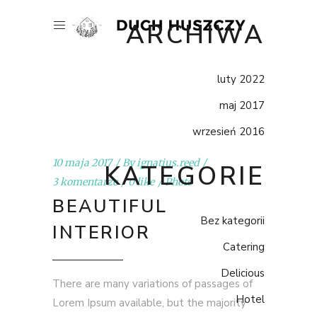
ARCHIWA
luty 2022
maj 2017
wrzesień 2016
10 maja 2017
By
ignatius.reed
KATEGORIE
3 komentarze
0 like
Photo
BEAUTIFUL
Bez kategorii
INTERIOR
Catering
Delicious
There are many variations of passages of
Hotel
Lorem Ipsum available, but the majority