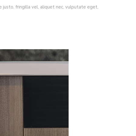
usto, fringilla vel, aliquet nec, vulputate eget,