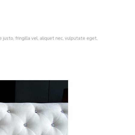
usto, fringilla vel, aliquet nec, vulputate eget,