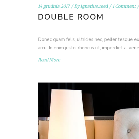
14 grudnia 2017
By
ignatius.reed
1 Comment
DOUBLE ROOM
Donec quam felis, ultricies nec, pellentesque eu
arcu. In enim justo, rhoncus ut, imperdiet a, ven
Read More