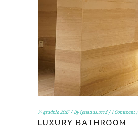
14 grudnia 2017
By
ignatius.reed
1 Comment
LUXURY BATHROOM