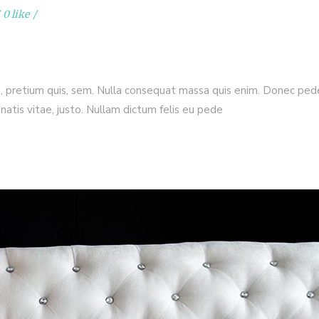
0 like
, pretium quis, sem. Nulla consequat massa quis enim. Donec pede j
enatis vitae, justo. Nullam dictum felis eu pede