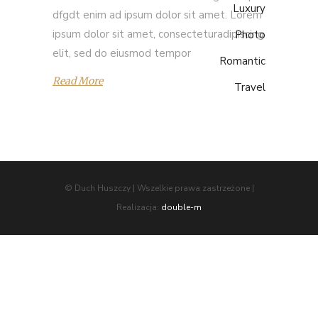
Luxury
dfgdt enim ad ipsum dolor sit amet. Lorem
ipsum dolor sit amet, consecteturadipiscing
Photo
elit, sed do eiusmod tempor
Romantic
Read More
Travel
© Duch Huszczy | Wszelkie prawa zastrzeżone |
Realizacja:
double-m