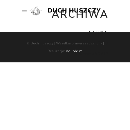
ARCHIWA
luty 2022
maj 2017
© Duch Huszczy | Wszelkie prawa zastrzeżone |
Realizacja:
double-m
wrzesień 2016
KATEGORIE
Bez kategorii
Catering
Delicious
Hotel