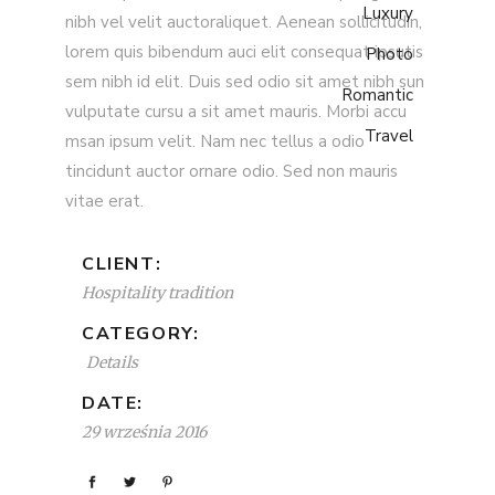
Luxury
nibh vel velit auctoraliquet. Aenean sollicitudin,
lorem quis bibendum auci elit consequat ipsutis
Photo
sem nibh id elit. Duis sed odio sit amet nibh sun
Romantic
vulputate cursu a sit amet mauris. Morbi accu
Travel
msan ipsum velit. Nam nec tellus a odio
tincidunt auctor ornare odio. Sed non mauris
vitae erat.
CLIENT:
Hospitality tradition
CATEGORY:
Details
DATE:
29 września 2016