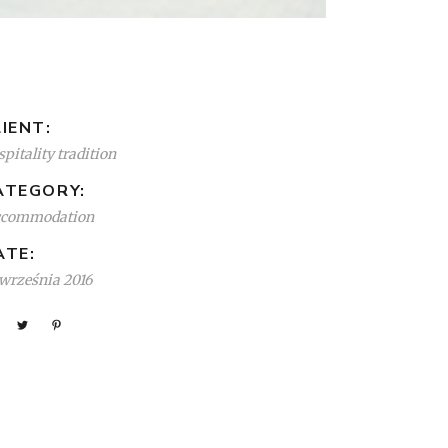
IENT:
pitality tradition
ATEGORY:
ccommodation
ATE:
 września 2016