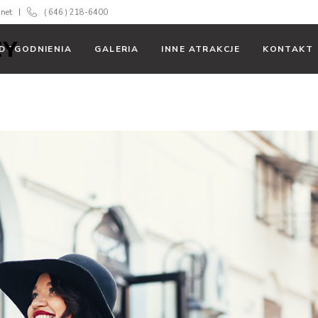
.net
( 646 ) 218-6400
DOGODNIENIA
GALERIA
INNE ATRAKCJE
KONTAKT