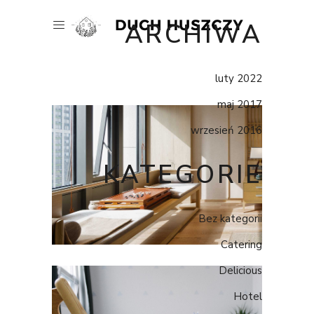
ARCHIWA
luty 2022
maj 2017
wrzesień 2016
KATEGORIE
Bez kategorii
Catering
Delicious
Hotel