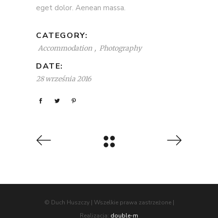
eget dolor. Aenean massa.
CATEGORY:
Accommodation
Photography
DATE:
28 września 2016
© Duch Huszczy | Wszelkie prawa zastrzeżone |
Realizacja:
double-m