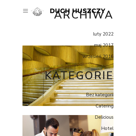
ARCHIWA
luty 2022
maj 2017
wrzesień 2016
KATEGORIE
Bez kategorii
Catering
Delicious
Hotel