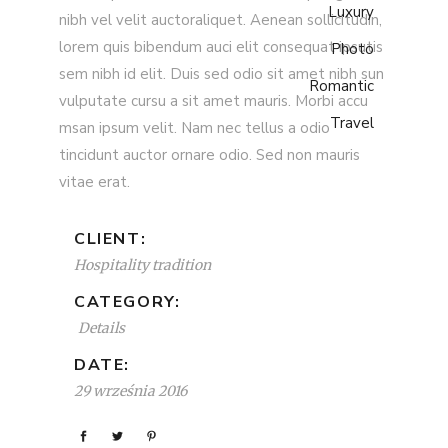
Luxury
nibh vel velit auctoraliquet. Aenean sollicitudin,
lorem quis bibendum auci elit consequat ipsutis
Photo
sem nibh id elit. Duis sed odio sit amet nibh sun
Romantic
vulputate cursu a sit amet mauris. Morbi accu
Travel
msan ipsum velit. Nam nec tellus a odio
tincidunt auctor ornare odio. Sed non mauris
vitae erat.
CLIENT:
Hospitality tradition
CATEGORY:
Details
DATE:
29 września 2016