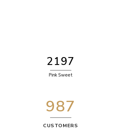
4
2
INNE ATRAKCJE
KONTAKT
5
3
6
4
0
7
5
1
0
8
6
2
1
9
7
Pink Sweet
987
CUSTOMERS