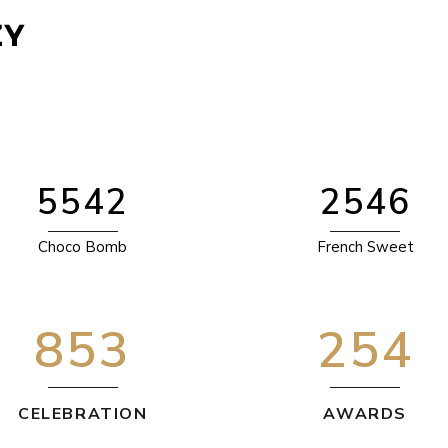
0
0
0
1
O NAS
UDOGODNIENIA
GALERIA
1
1
0
1
0
2
2
2
1
2
1
3
3
3
2
0
0
3
2
4
4
4
3
1
1
4
3
5
5
5
4
2
2
5
4
6
Choco Bomb
French Sweet
853
254
CELEBRATION
AWARDS