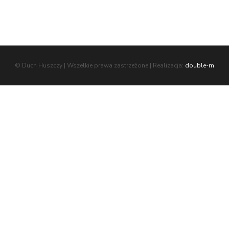
© Duch Huszczy | Wszelkie prawa zastrzeżone | Realizacja:
double-m